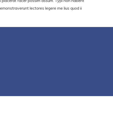
m placerat facer possim assum. Typi non habent
 demonstraverunt lectores legere me lius quod ii