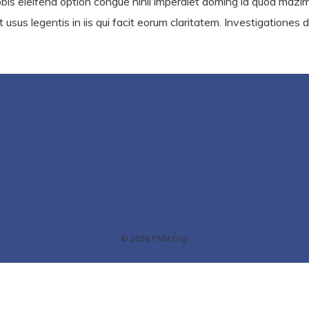
bis eleifend option congue nihil imperdiet doming id quod mazi
t usus legentis in iis qui facit eorum claritatem. Investigationes
© 2026 PNM Digi