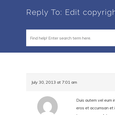
Skip
Reply To: Edit copyrig
to
main
content
July 30, 2013 at 7:01 am
Duis autem vel eum iri
eros et accumsan et iu