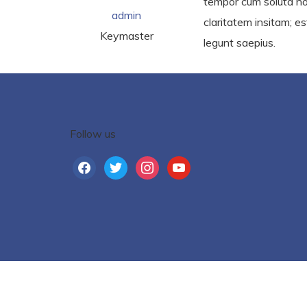
tempor cum soluta no
admin
claritatem insitam; es
Keymaster
legunt saepius.
Follow us
facebook
twitter
instagram
youtube