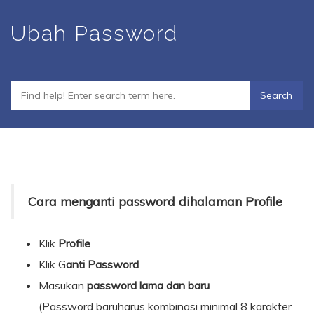
Skip
Ubah Password
to
main
content
Cara menganti password dihalaman Profile
Klik
Profile
Klik G
anti Password
Masukan
password lama dan baru
(Password baruharus kombinasi minimal 8 karakter