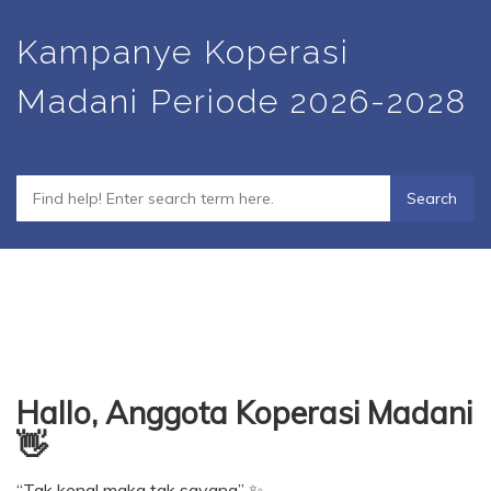
Skip
Kampanye Koperasi
to
main
Madani Periode 2026-2028
content
Hallo, Anggota Koperasi Madani
👋
“Tak kenal maka tak sayang” ✨